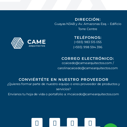
DIRECCIÓN:
Guayas N34B y Av. Amazonas Esq. – Edificio
Torre Centre
TELÉFONOS:
(+593) 983 515 055
(+593) 998 594 396
CORREO ELECTRÓNICO:
ccaicedo@camearquitectos.com
/
carolinacaicedo@camearquitectos.com
CONVIÉRTÉTE EN NUESTRO PROVEEDOR
¿Quieres formar parte de nuestro equipo o eres proveedor de productos y
servicios?
Envíanos tu hoja de vida o portafolio a: mcaicedo@camearquitectos.com
F
I
L
W
a
n
i
h
c
s
n
a